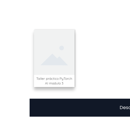
Taller práctico PyTorch
AI modulo 3
Desc