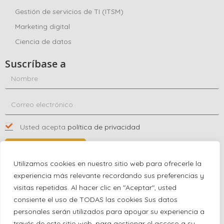
Gestión de servicios de TI (ITSM)
Marketing digital
Ciencia de datos
Suscríbase a
Usted acepta
política de privacidad
SUSCRÍBASE A
Utilizamos cookies en nuestro sitio web para ofrecerle la
experiencia más relevante recordando sus preferencias y
visitas repetidas. Al hacer clic en "Aceptar", usted
Póngase en contacto con nosotros
consiente el uso de TODAS las cookies Sus datos
+1 (863) 591-0316
personales serán utilizados para apoyar su experiencia a
+1 (866) 480-9591
través de este sitio web, para gestionar el acceso a su