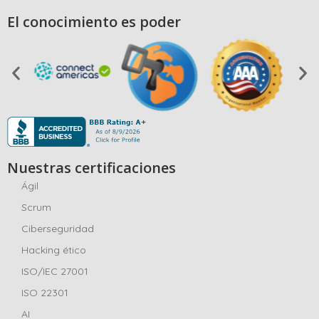
temporalmente
El conocimiento es poder
cualquier ordenador
en una estación de
trabajo segura.
Controla el acceso a
recursos como
funciones del
sistema, otros sitios
web y aplicaciones, e
impide que se utilicen
Nuestras certificaciones
recursos no
Ágil
autorizados durante
Scrum
un examen.
Ciberseguridad
Hacking ético
ISO/IEC 27001
ISO 22301
AI