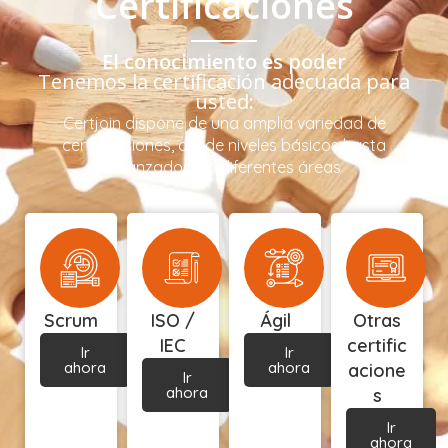
Certificaciones
El conocimiento es poder
Tenemos la certificación adecuada para
usted:
Certjoin dispone de una amplia variedad de
certificaciones, desde niveles básicos hasta
avanzados, en diferentes áreas
Scrum
ISO /
Ágil
Otras
IEC
certific
Ir
Ir
ahora
ahora
acione
Ir
ahora
s
Ir
ahora