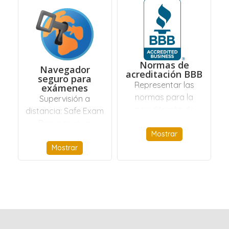
de sus
en CertJoin.
acreditaciones.
Normas de
Navegador
acreditación BBB
seguro para
Representar las
exámenes
normas para la
Supervisión a
acreditación de
distancia: Safe Exam
empresas por las
Browser es un
BBB en Norteamérica.
Mostrar
entorno de
navegador web para
Mostrar
realizar evaluaciones
electrónicas de
forma segura.
El software convierte