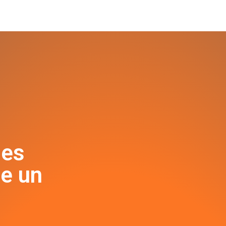
les
e un