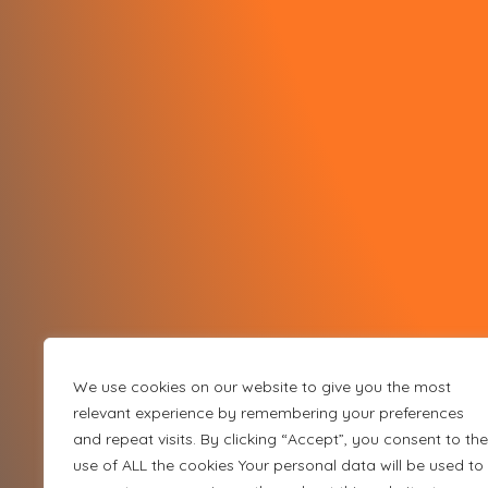
We use cookies on our website to give you the most
relevant experience by remembering your preferences
and repeat visits. By clicking “Accept”, you consent to the
use of ALL the cookies Your personal data will be used to