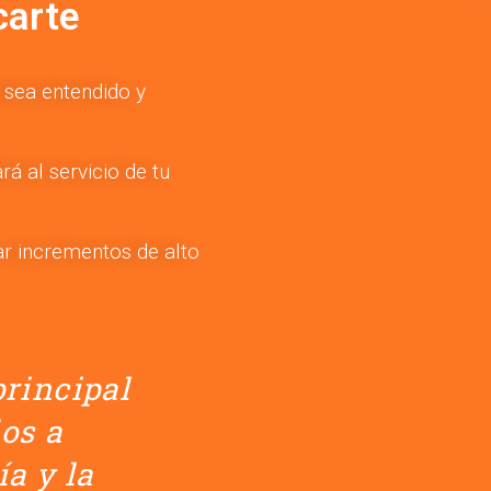
carte
 sea entendido y
á al servicio de tu
r incrementos de alto
principal
os a
a y la