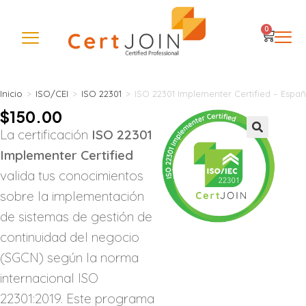
0
Inicio
>
ISO/CEI
>
ISO 22301
>
ISO 22301 Implementer Certified – Españ
$
150.00
La certificación
ISO 22301
🔍
Implementer Certified
valida tus conocimientos
sobre la implementación
de sistemas de gestión de
continuidad del negocio
(SGCN) según la norma
internacional ISO
22301:2019. Este programa