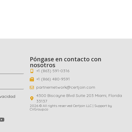
Póngase en contacto con
nosotros
+1 (863) 591-0316
+1 (866) 480-9591
partnernetwork@certjoin.com
4300 Biscayne Blvd Suite 203 Miami, Florida
ivacidad
33137
2026 © All rights reserved Certjoin LLC | Support by
CVGroup.co