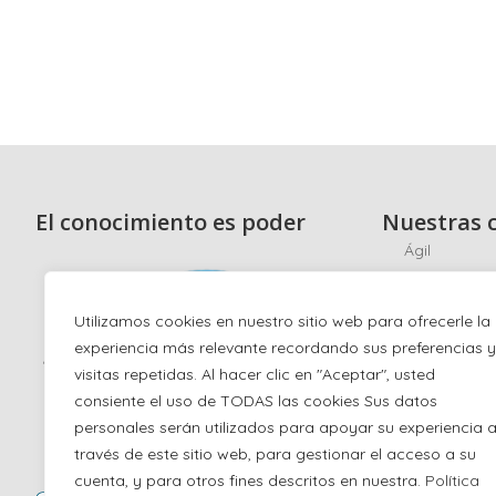
El conocimiento es poder
Nuestras c
Ágil
Scrum
Ciberseguri
Utilizamos cookies en nuestro sitio web para ofrecerle la
experiencia más relevante recordando sus preferencias y
Hacking éti
visitas repetidas. Al hacer clic en "Aceptar", usted
ISO/IEC 270
consiente el uso de TODAS las cookies Sus datos
ISO 22301
personales serán utilizados para apoyar su experiencia 
AI
través de este sitio web, para gestionar el acceso a su
cuenta, y para otros fines descritos en nuestra.
Política
Gestión de s