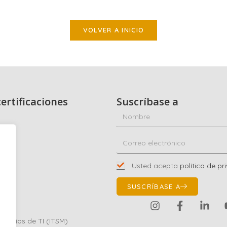
VOLVER A INICIO
ertificaciones
Suscríbase a
dad
co
Usted acepta
política de pr
01
SUSCRÍBASE A
a
ervicios de TI (ITSM)