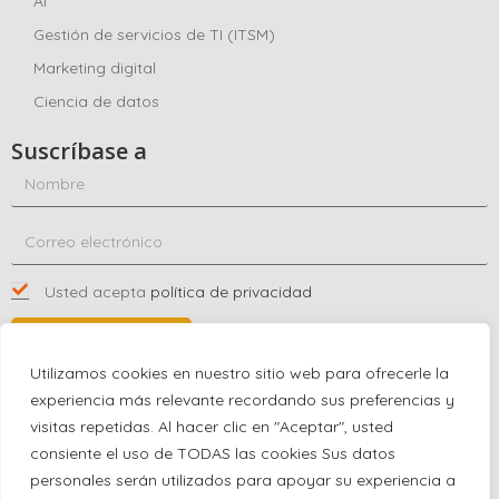
AI
Gestión de servicios de TI (ITSM)
Marketing digital
Ciencia de datos
Suscríbase a
Usted acepta
política de privacidad
SUSCRÍBASE A
Utilizamos cookies en nuestro sitio web para ofrecerle la
experiencia más relevante recordando sus preferencias y
visitas repetidas. Al hacer clic en "Aceptar", usted
Póngase en contacto con nosotros
consiente el uso de TODAS las cookies Sus datos
+1 (863) 591-0316
personales serán utilizados para apoyar su experiencia a
+1 (866) 480-9591