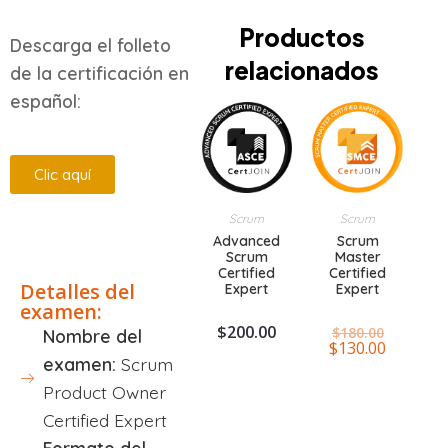
Productos
Descarga el folleto
relacionados
de la certificación en
español:
Clic aquí
Scrum
Scrum
Descripción
Advanced
Scrum
Scrum
Master
Certified
Certified
Detalles del
Expert
Expert
examen:
$
200.00
$
180.00
Nombre del
$
130.00
examen:
Scrum
Product Owner
Certified Expert