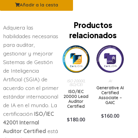
Añadir a la cesta
Productos
Adquiera las
relacionados
habilidades necesarias
para auditar,
gestionar y mejorar
Sistemas de Gestión
de Inteligencia
Artificial (SGIA) de
ISO 20000
,
AI
ISO/CEI
acuerdo con el primer
Generative AI
ISO/IEC
Certified
estándar internacional
20000 Lead
Associate –
Auditor
GAIC
de IA en el mundo. La
Certified
certificación
ISO/IEC
$
160.00
$
180.00
42001 Internal
Auditor Certified
está