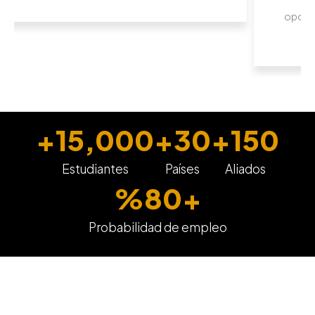
significativo y estoy encantada con la
oportunidades que han surgido gracias a e
+
15,000
+
30
+
150
Estudiantes
Países
Aliados
%
80
+
Probabilidad de empleo