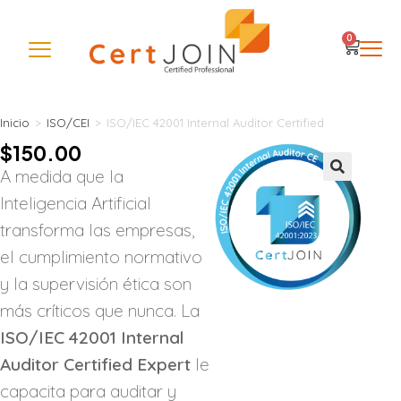
0
Inicio
>
ISO/CEI
>
ISO/IEC 42001 Internal Auditor Certified
$
150.00
A medida que la
🔍
Inteligencia Artificial
transforma las empresas,
el cumplimiento normativo
y la supervisión ética son
más críticos que nunca. La
ISO/IEC 42001 Internal
Auditor Certified Expert
le
capacita para auditar y