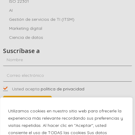
ISO 22301
AI
Gestión de servicios de TI (ITSM)
Marketing digital
Ciencia de datos
Suscríbase a
Usted acepta
política de privacidad
SUSCRÍBASE A
Utilizamos cookies en nuestro sitio web para ofrecerle la
experiencia más relevante recordando sus preferencias y
visitas repetidas. Al hacer clic en "Aceptar", usted
Póngase en contacto con nosotros
consiente el uso de TODAS las cookies Sus datos
+1 (863) 591-0316