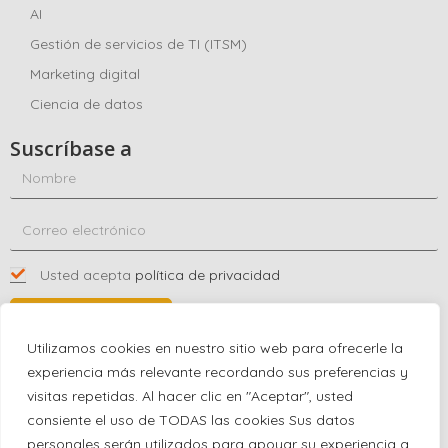
AI
Gestión de servicios de TI (ITSM)
Marketing digital
Ciencia de datos
Suscríbase a
Usted acepta
política de privacidad
SUSCRÍBASE A
Utilizamos cookies en nuestro sitio web para ofrecerle la
experiencia más relevante recordando sus preferencias y
visitas repetidas. Al hacer clic en "Aceptar", usted
Póngase en contacto con nosotros
consiente el uso de TODAS las cookies Sus datos
+1 (863) 591-0316
personales serán utilizados para apoyar su experiencia a