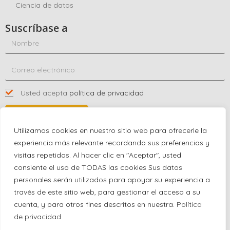
Ciencia de datos
Suscríbase a
Usted acepta
política de privacidad
SUSCRÍBASE A
Utilizamos cookies en nuestro sitio web para ofrecerle la
experiencia más relevante recordando sus preferencias y
visitas repetidas. Al hacer clic en "Aceptar", usted
Póngase en contacto con nosotros
consiente el uso de TODAS las cookies Sus datos
+1 (863) 591-0316
personales serán utilizados para apoyar su experiencia a
+1 (866) 480-9591
través de este sitio web, para gestionar el acceso a su
partnernetwork@certjoin.com
cuenta, y para otros fines descritos en nuestra.
Política
4300 Biscayne Blvd Suite 203 Miami, Florida 33137
de privacidad
2026 © All rights reserved Certjoin LLC | Support by CVGroup.co