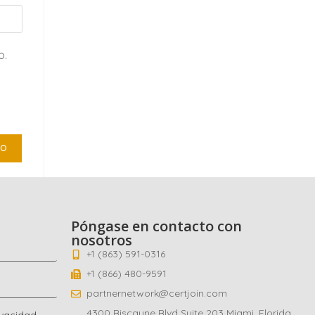
o.
Póngase en contacto con
nosotros
+1 (863) 591-0316
+1 (866) 480-9591
partnernetwork@certjoin.com
4300 Biscayne Blvd Suite 203 Miami, Florida