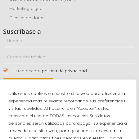
Marketing digital
Ciencia de datos
Suscríbase a
Usted acepta
política de privacidad
SUSCRÍBASE A
Utilizamos cookies en nuestro sitio web para ofrecerle la
experiencia más relevante recordando sus preferencias y
visitas repetidas. Al hacer clic en "Aceptar", usted
Póngase en contacto con nosotros
consiente el uso de TODAS las cookies Sus datos
+1 (863) 591-0316
personales serán utilizados para apoyar su experiencia a
+1 (866) 480-9591
través de este sitio web, para gestionar el acceso a su
partnernetwork@certjoin.com
cuenta, y para otros fines descritos en nuestra.
Política