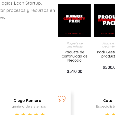
logías Lean Startup,
zar procesos y recursos en
es.
Paquete de
Paquete
crecimiento
crecimie
Paquete de
Pack Gest
Continuidad de
produc
Negocio
$
500.
$
510.00
Diego Romero
Catal
Ingeniero de sistemas
Especialis