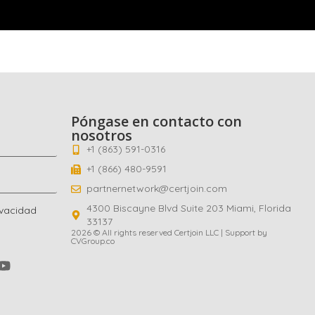
Póngase en contacto con
nosotros
+1 (863) 591-0316
+1 (866) 480-9591
partnernetwork@certjoin.com
4300 Biscayne Blvd Suite 203 Miami, Florida
ivacidad
33137
2026 © All rights reserved Certjoin LLC | Support by
CVGroup.co