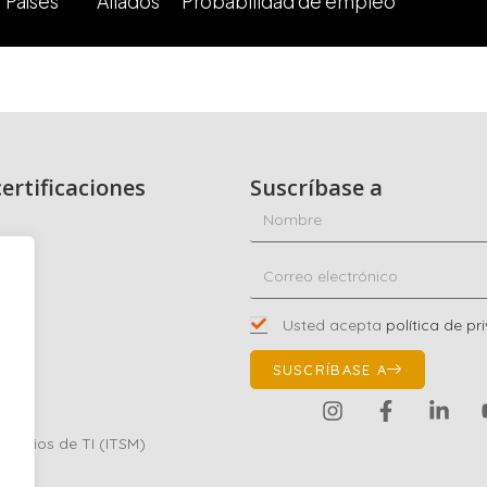
Países
Aliados
Probabilidad de empleo
ertificaciones
Suscríbase a
dad
co
Usted acepta
política de pr
01
SUSCRÍBASE A
a
ervicios de TI (ITSM)
gital