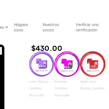
Hágase
Nuestros
Verificar una
nes
socio
socios
certificación
$
430.00
Lean Startup
Kanban
Agile User
Certified
Certified
Stories Certified
Associate
Associate