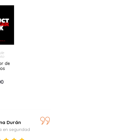
 de
nto
or de
tos
00
ina Durán
Pablo Rosas
ta en seguridad
Jefe de proyecto