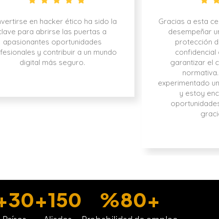
vertirse en hacker ético ha sido la
Gracias a esta ce
clave para abrirse las puertas a
desempeñar un 
apasionantes oportunidades
protección d
fesionales y contribuir a un mundo
confidencial
digital más seguro.
garantizar el 
normativa.
experimentado un 
y estoy enc
oportunidades
graci
+
30
+
150
%
80
+