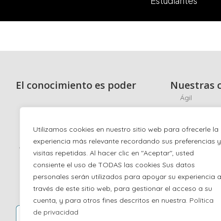
Estudiantes
El conocimiento es poder
Nuestras c
Ágil
Scrum
Ciberseguri
Utilizamos cookies en nuestro sitio web para ofrecerle la
experiencia más relevante recordando sus preferencias y
Hacking éti
visitas repetidas. Al hacer clic en "Aceptar", usted
ISO/IEC 270
consiente el uso de TODAS las cookies Sus datos
ISO 22301
personales serán utilizados para apoyar su experiencia 
AI
través de este sitio web, para gestionar el acceso a su
cuenta, y para otros fines descritos en nuestra.
Política
Gestión de s
de privacidad
Marketing di