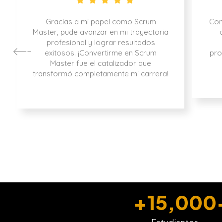
Gracias a mi papel como Scrum
Con
Master, pude avanzar en mi trayectoria
profesional y lograr resultados
exitosos. ¡Convertirme en Scrum
pro
Master fue el catalizador que
transformó completamente mi carrera!
+
15,000