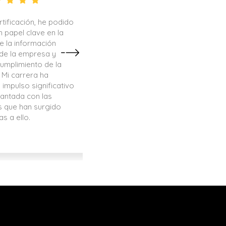
rtificación, he podido
Ahora, tengo la capacidad
papel clave en la
identificar vulnerabilidades, a
e la información
infraestructuras y proporci
 de la empresa y
confianza a las organizacio
cumplimiento de la
Convertirme en Ethical Hacker 
 Mi carrera ha
la llave que me ha abierto las p
impulso significativo
apasionantes oportunidad
antada con las
profesionales y a contribuir 
 que han surgido
mundo digital más seguro
as a ello.