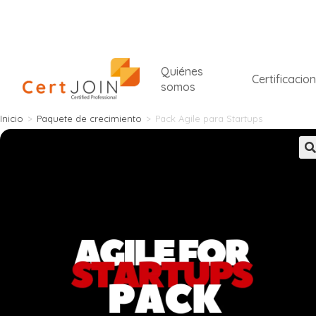
Quiénes
Certificacio
somos
Inicio
>
Paquete de crecimiento
>
Pack Agile para Startups
🔍