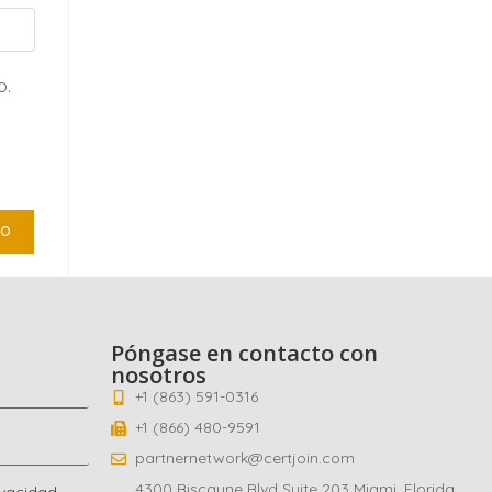
o.
Póngase en contacto con
nosotros
+1 (863) 591-0316
+1 (866) 480-9591
partnernetwork@certjoin.com
4300 Biscayne Blvd Suite 203 Miami, Florida