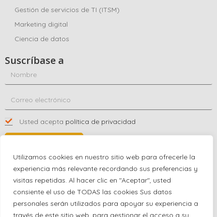
Gestión de servicios de TI (ITSM)
Marketing digital
Ciencia de datos
Suscríbase a
Usted acepta
política de privacidad
SUSCRÍBASE A
Utilizamos cookies en nuestro sitio web para ofrecerle la
experiencia más relevante recordando sus preferencias y
visitas repetidas. Al hacer clic en "Aceptar", usted
Póngase en contacto con nosotros
consiente el uso de TODAS las cookies Sus datos
+1 (863) 591-0316
personales serán utilizados para apoyar su experiencia a
+1 (866) 480-9591
través de este sitio web, para gestionar el acceso a su