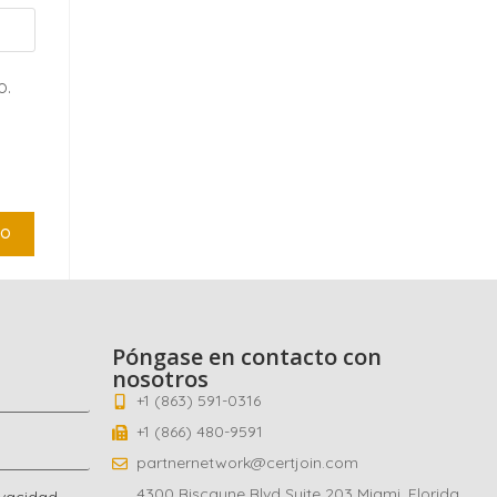
o.
Póngase en contacto con
nosotros
+1 (863) 591-0316
+1 (866) 480-9591
partnernetwork@certjoin.com
4300 Biscayne Blvd Suite 203 Miami, Florida