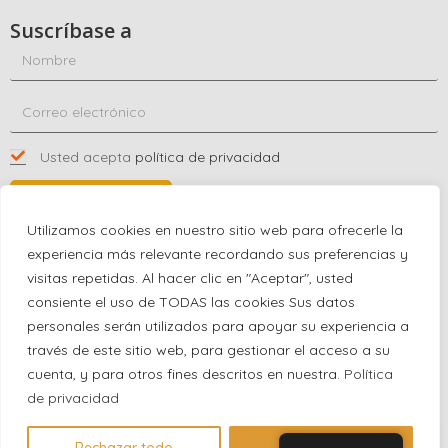
Suscríbase a
Usted acepta
política de privacidad
SUSCRÍBASE A
Utilizamos cookies en nuestro sitio web para ofrecerle la
experiencia más relevante recordando sus preferencias y
visitas repetidas. Al hacer clic en "Aceptar", usted
Póngase en contacto con nosotros
consiente el uso de TODAS las cookies Sus datos
+1 (863) 591-0316
personales serán utilizados para apoyar su experiencia a
+1 (866) 480-9591
través de este sitio web, para gestionar el acceso a su
partnernetwork@certjoin.com
cuenta, y para otros fines descritos en nuestra.
Política
4300 Biscayne Blvd Suite 203 Miami, Florida 33137
de privacidad
2026 © All rights reserved Certjoin LLC | Support by CVGroup.co