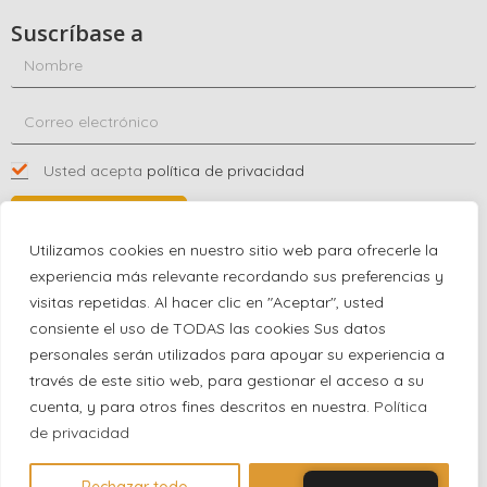
Suscríbase a
Usted acepta
política de privacidad
SUSCRÍBASE A
Utilizamos cookies en nuestro sitio web para ofrecerle la
experiencia más relevante recordando sus preferencias y
visitas repetidas. Al hacer clic en "Aceptar", usted
Póngase en contacto con nosotros
consiente el uso de TODAS las cookies Sus datos
+1 (863) 591-0316
personales serán utilizados para apoyar su experiencia a
+1 (866) 480-9591
través de este sitio web, para gestionar el acceso a su
partnernetwork@certjoin.com
cuenta, y para otros fines descritos en nuestra.
Política
4300 Biscayne Blvd Suite 203 Miami, Florida 33137
de privacidad
2026 © All rights reserved Certjoin LLC | Support by CVGroup.co